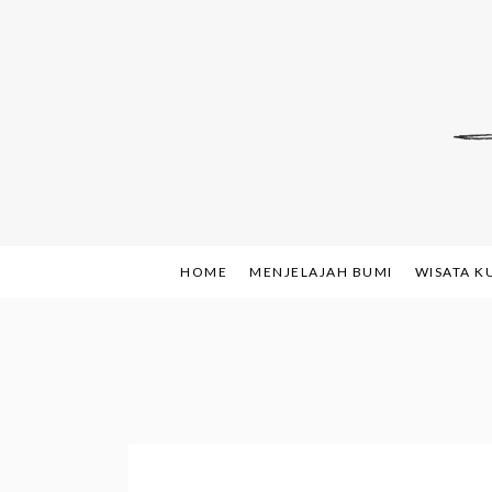
Skip
to
content
Indonesian Blog: F
www.sh
HOME
MENJELAJAH BUMI
WISATA K