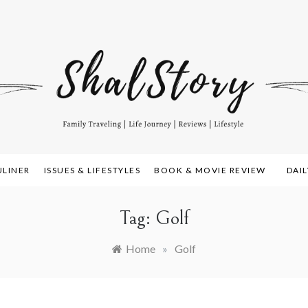
amily Travelling, Life Journey, Reviews, and Lifestyle
alstory.com
ULINER
ISSUES & LIFESTYLES
BOOK & MOVIE REVIEW
DAI
Tag:
Golf
Home
»
Golf