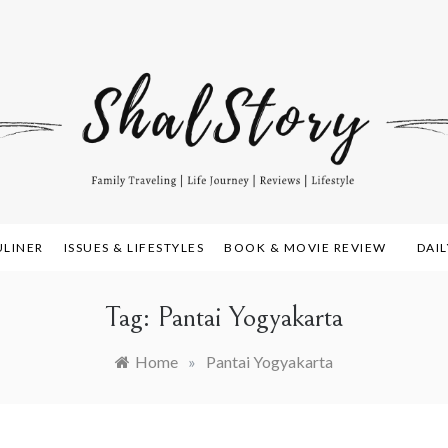
amily Travelling, Life Journey, Reviews, and Lifestyle
alstory.com
ULINER
ISSUES & LIFESTYLES
BOOK & MOVIE REVIEW
DAI
Tag:
Pantai Yogyakarta
Home
»
Pantai Yogyakarta