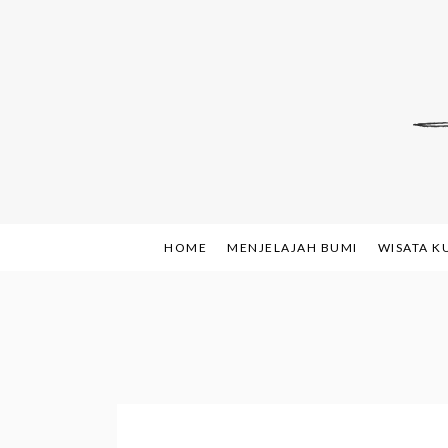
Skip
to
content
Indonesian Blog: F
www.sh
HOME
MENJELAJAH BUMI
WISATA K