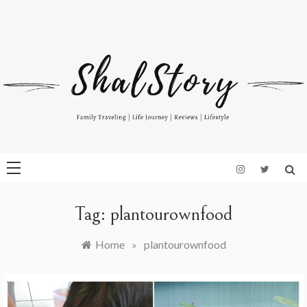
Skip
to
Indonesian Blog: Family Travelling, Life Journey, Reviews, and
www.shalstory.com
content
Lifestyle
Tag:
plantourownfood
Home
»
plantourownfood