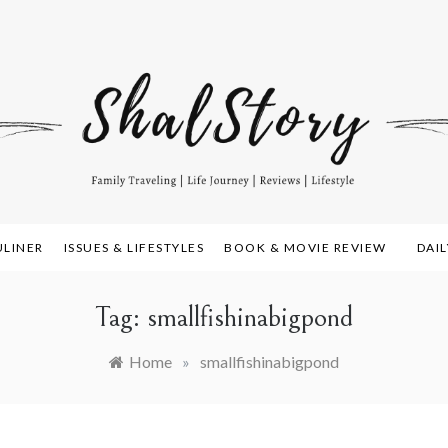
amily Travelling, Life Journey, Reviews, and Lifestyle
alstory.com
ULINER
ISSUES & LIFESTYLES
BOOK & MOVIE REVIEW
DAI
Tag:
smallfishinabigpond
Home
»
smallfishinabigpond