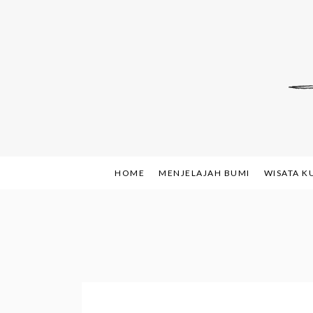
Skip
to
content
Indonesian Blog: F
www.sh
HOME
MENJELAJAH BUMI
WISATA K