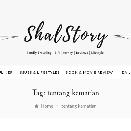
amily Travelling, Life Journey, Reviews, and Lifestyle
alstory.com
ULINER
ISSUES & LIFESTYLES
BOOK & MOVIE REVIEW
DAI
Tag:
tentang kematian
Home
»
tentang kematian