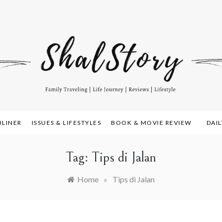
amily Travelling, Life Journey, Reviews, and Lifestyle
alstory.com
ULINER
ISSUES & LIFESTYLES
BOOK & MOVIE REVIEW
DAI
Tag:
Tips di Jalan
Home
»
Tips di Jalan