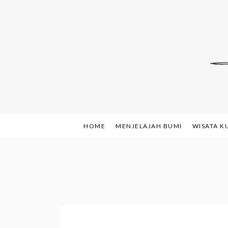
Skip
to
content
Indonesian Blog: F
www.sh
HOME
MENJELAJAH BUMI
WISATA K