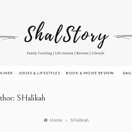
amily Travelling, Life Journey, Reviews, and Lifestyle
alstory.com
ULINER
ISSUES & LIFESTYLES
BOOK & MOVIE REVIEW
DAI
thor:
SHalikah
Home
»
SHalikah