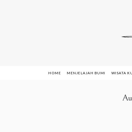
Skip
to
content
Indonesian Blog: F
www.sh
HOME
MENJELAJAH BUMI
WISATA K
Au