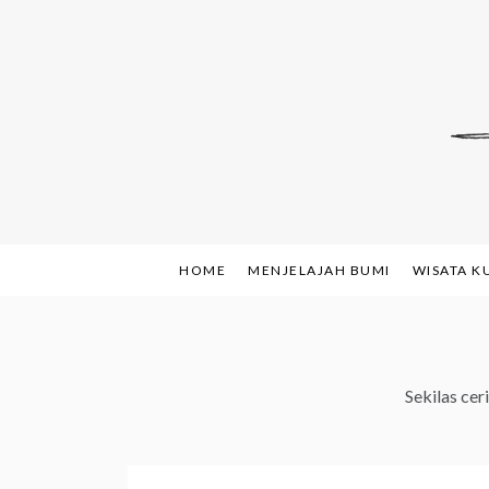
Skip
to
content
Indonesian Blog: F
www.sh
HOME
MENJELAJAH BUMI
WISATA K
Sekilas cer