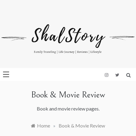
Skip
to
Indonesian Blog: Family Travelling, Life Journey, Reviews, and
www.shalstory.com
content
Lifestyle
Book & Movie Review
Book and movie review pages.
Home
»
Book & Movie Review