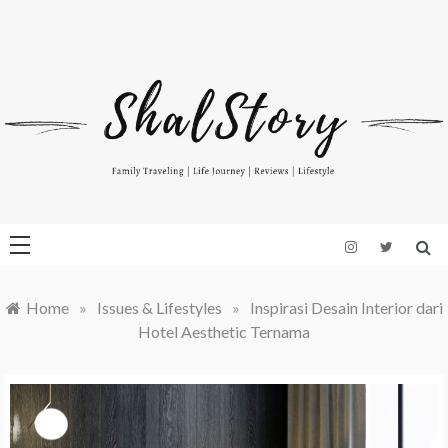
Skip
to
Indonesian Blog: Family Travelling, Life Journey, Reviews, and
www.shalstory.com
content
Lifestyle
Home
»
Issues & Lifestyles
»
Inspirasi Desain Interior dari
Hotel Aesthetic Ternama