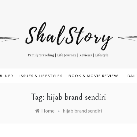
amily Travelling, Life Journey, Reviews, and Lifestyle
alstory.com
ULINER
ISSUES & LIFESTYLES
BOOK & MOVIE REVIEW
DAI
Tag:
hijab brand sendiri
Home
»
hijab brand sendiri