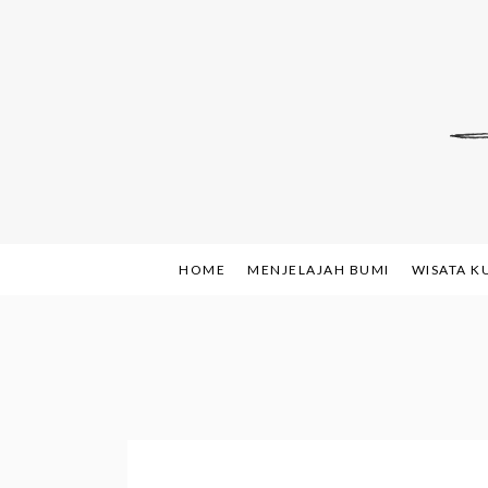
Skip
to
content
Indonesian Blog: F
www.sh
HOME
MENJELAJAH BUMI
WISATA K