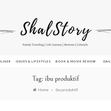
amily Travelling, Life Journey, Reviews, and Lifestyle
alstory.com
ULINER
ISSUES & LIFESTYLES
BOOK & MOVIE REVIEW
DAI
Tag:
ibu produktif
Home
»
ibu produktif