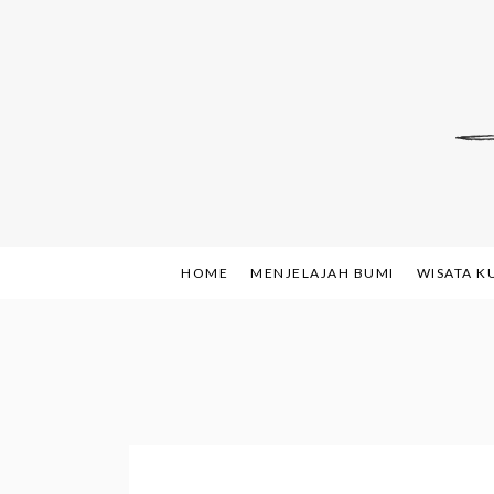
Skip
to
content
Indonesian Blog: F
www.sh
HOME
MENJELAJAH BUMI
WISATA K