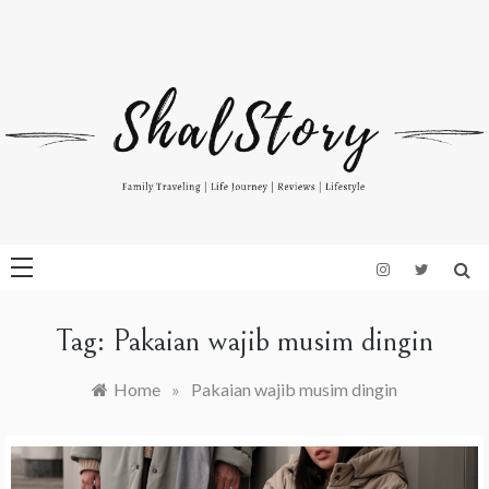
Skip
to
Indonesian Blog: Family Travelling, Life Journey, Reviews, and
www.shalstory.com
content
Lifestyle
Tag:
Pakaian wajib musim dingin
Home
»
Pakaian wajib musim dingin