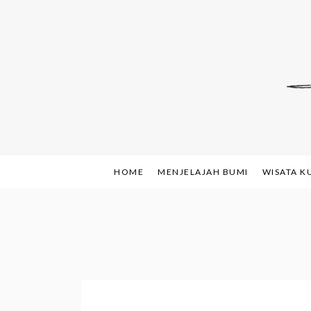
Skip
to
content
Indonesian Blog: F
www.sh
HOME
MENJELAJAH BUMI
WISATA K