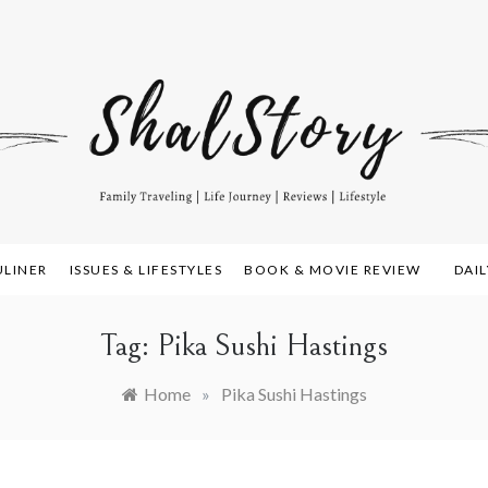
amily Travelling, Life Journey, Reviews, and Lifestyle
alstory.com
ULINER
ISSUES & LIFESTYLES
BOOK & MOVIE REVIEW
DAI
Tag:
Pika Sushi Hastings
Home
»
Pika Sushi Hastings