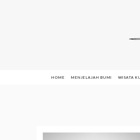
Skip
to
content
Indonesian Blog: F
www.sh
HOME
MENJELAJAH BUMI
WISATA K