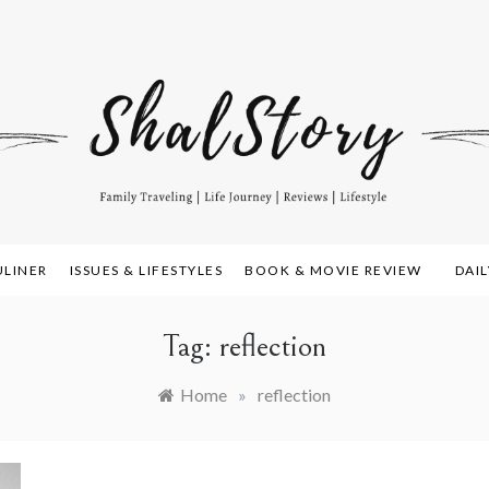
amily Travelling, Life Journey, Reviews, and Lifestyle
alstory.com
ULINER
ISSUES & LIFESTYLES
BOOK & MOVIE REVIEW
DAI
Tag:
reflection
Home
»
reflection