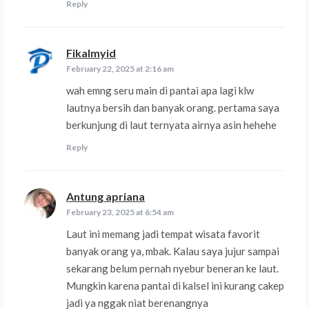
Reply
Fikalmyid
says:
February 22, 2025 at 2:16 am
wah emng seru main di pantai apa lagi klw
lautnya bersih dan banyak orang. pertama saya
berkunjung di laut ternyata airnya asin hehehe
Reply
Antung apriana
says:
February 23, 2025 at 6:54 am
Laut ini memang jadi tempat wisata favorit
banyak orang ya, mbak. Kalau saya jujur sampai
sekarang belum pernah nyebur beneran ke laut.
Mungkin karena pantai di kalsel ini kurang cakep
jadi ya nggak niat berenangnya