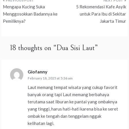
Post
Mengapa Kucing Suka
5 Rekomendasi Kafe Asyik
navigation
Menggosokkan Badannya ke
untuk Para Ibu di Sekitar
Pemiliknya?
Jakarta Timur
18 thoughts on “
Dua Sisi Laut
”
Giofanny
says:
February 18, 2025 at 5:36 am
Laut memang tempat wisata yang cukup favorit
banyak orang tapi Laut memang berbahaya
terutama saat liburan ke pantai yang ombaknya
yang tinggi, harus hati-hati karena bisa ke seret
ombak ke tengah dan tenggelam nggak
kelihatan lagi.