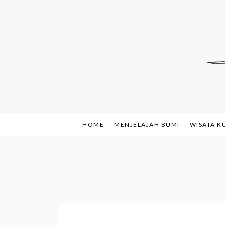
Skip
to
content
Indonesian Blog: F
www.sh
HOME
MENJELAJAH BUMI
WISATA K