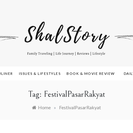
amily Travelling, Life Journey, Reviews, and Lifestyle
alstory.com
ULINER
ISSUES & LIFESTYLES
BOOK & MOVIE REVIEW
DAI
Tag:
FestivalPasarRakyat
Home
»
FestivalPasarRakyat