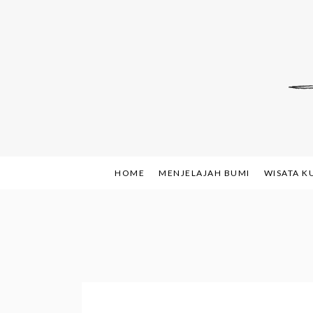
Skip
to
content
Indonesian Blog: F
www.sh
HOME
MENJELAJAH BUMI
WISATA K