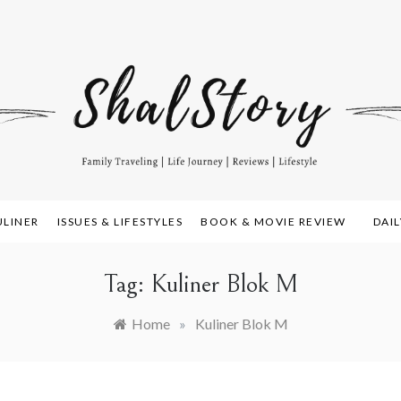
amily Travelling, Life Journey, Reviews, and Lifestyle
alstory.com
ULINER
ISSUES & LIFESTYLES
BOOK & MOVIE REVIEW
DAI
Tag:
Kuliner Blok M
Home
»
Kuliner Blok M