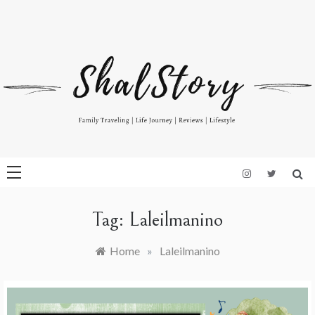
Skip
to
Indonesian Blog: Family Travelling, Life Journey, Reviews, and
www.shalstory.com
content
Lifestyle
Tag:
Laleilmanino
Home
»
Laleilmanino