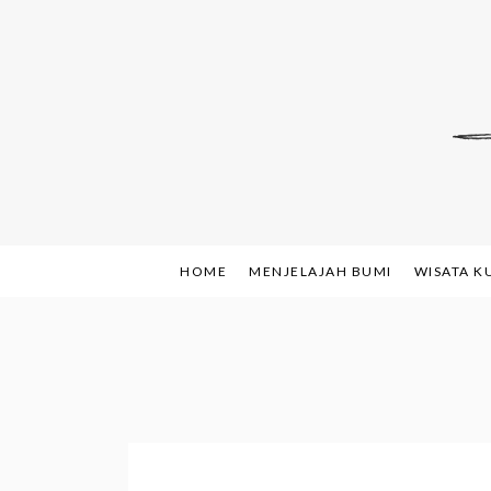
Skip
to
content
Indonesian Blog: F
www.sh
HOME
MENJELAJAH BUMI
WISATA K