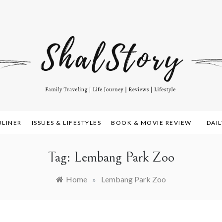
amily Travelling, Life Journey, Reviews, and Lifestyle
alstory.com
ULINER
ISSUES & LIFESTYLES
BOOK & MOVIE REVIEW
DAI
Tag:
Lembang Park Zoo
Home
»
Lembang Park Zoo