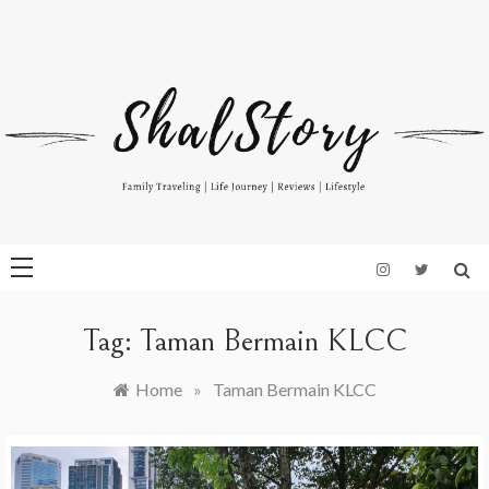
Skip
to
Indonesian Blog: Family Travelling, Life Journey, Reviews, and
www.shalstory.com
content
Lifestyle
Tag:
Taman Bermain KLCC
Home
»
Taman Bermain KLCC