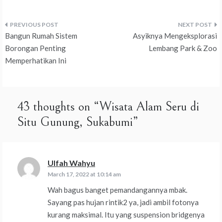
Post
Bangun Rumah Sistem
Asyiknya Mengeksplorasi
navigation
Borongan Penting
Lembang Park & Zoo
Memperhatikan Ini
43 thoughts on “
Wisata Alam Seru di
Situ Gunung, Sukabumi
”
Ulfah Wahyu
says:
March 17, 2022 at 10:14 am
Wah bagus banget pemandangannya mbak.
Sayang pas hujan rintik2 ya, jadi ambil fotonya
kurang maksimal. Itu yang suspension bridgenya