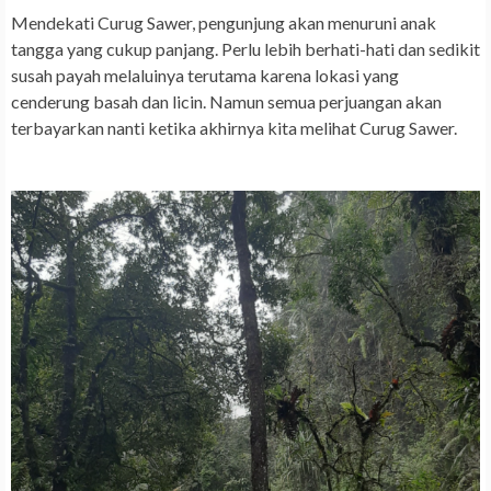
Mendekati Curug Sawer, pengunjung akan menuruni anak
tangga yang cukup panjang. Perlu lebih berhati-hati dan sedikit
susah payah melaluinya terutama karena lokasi yang
cenderung basah dan licin. Namun semua perjuangan akan
terbayarkan nanti ketika akhirnya kita melihat Curug Sawer.