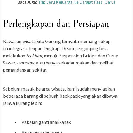
Baca Juga:
Trip Seru Keluarga Ke Darajat Pass, Garut
Perlengkapan dan Persiapan
Kawasan wisata Situ Gunung ternyata memang cukup
terintegrasi dengan lengkap. Di sini pengunjung bisa
melakukan
trekking
menuju
Suspension Bridge
dan
Curug
Sawer
,
camping
, atau hanya sekadar makan dan melihat
pemandangan sekitar.
Sebelum masuk ke area wisata, kami sudah menyiapkan
beberapa barang di sebuah backpack yang akan dibawa.
Isinya kurang lebih:
Pakaian ganti anak-anak
Air minum dan snack