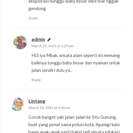
eksplorasi nunggu Baby besar dikit biar nggak
gendong
Reply
admin
says:
March 29, 2022 at 1:29 am
Hi3 iya Mbak, wisata alam seperti ini memang
baiknya tunggu baby besar dan nyaman untuk
jalan sendiri dulu ya..
Reply
Lintang
says:
March 18, 2022 at 4:00 am
Cocok banget yah jalan-jalan ke Situ Gunung,
buat yang penat sama polusi kota. Apalagi kalo
bawa anak-anak pasti bakal jadi wisata edukasi