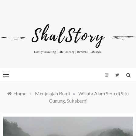
Skip
to
Indonesian Blog: Family Travelling, Life Journey, Reviews, and
www.shalstory.com
content
Lifestyle
Home
»
Menjelajah Bumi
»
Wisata Alam Seru di Situ
Gunung, Sukabumi